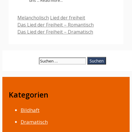
uns ... Read more...
Kategorien
Schlagwörter
Melancholisch
Lied der freiheit
Das Lied der Freiheit – Romantisch
Das Lied der Freiheit – Dramatisch
Suche
nach:
Kategorien
Bildhaft
Dramatisch