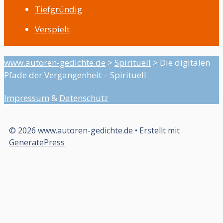
Tiefgründig
Verspielt
www.autoren-gedichte.de
>
Spirituell
>
Die digitalen
Pfade der Vergangenheit – Spirituell
Impressum
&
Datenschutz
© 2026 www.autoren-gedichte.de
• Erstellt mit
GeneratePress