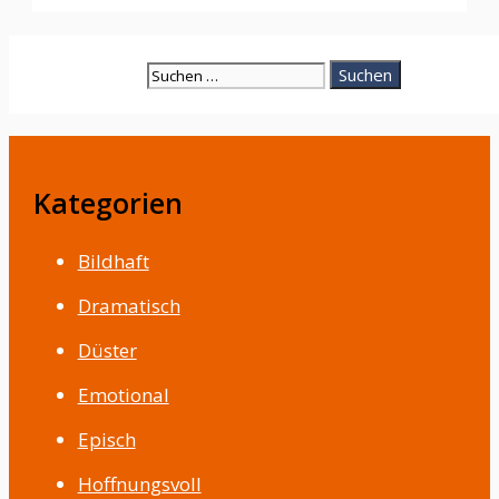
Suche
nach:
Kategorien
Bildhaft
Dramatisch
Düster
Emotional
Episch
Hoffnungsvoll