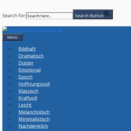
Search for:
Search Button
Zum
Inhalt
Menü
springen
Bildhaft
Dramatisch
Düster
Emotional
Episch
Hoffnungsvoll
Klassisch
Kraftvoll
Leicht
Melancholisch
Minimalistisch
Nachdenklich