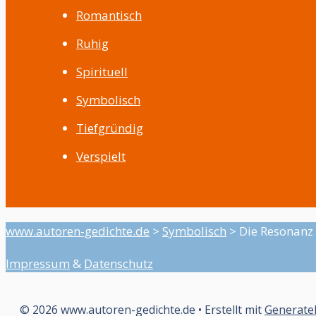
Romantisch
Ruhig
Spirituell
Symbolisch
Tiefgründig
Verspielt
www.autoren-gedichte.de
>
Symbolisch
>
Die Resonanz 
Impressum
&
Datenschutz
© 2026 www.autoren-gedichte.de
• Erstellt mit
Generate