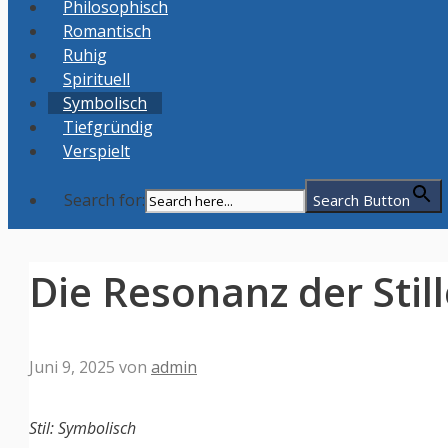
Philosophisch
Romantisch
Ruhig
Spirituell
Symbolisch
Tiefgründig
Verspielt
Search for:
Search Button
Die Resonanz der Stil
Juni 9, 2025
von
admin
Stil: Symbolisch