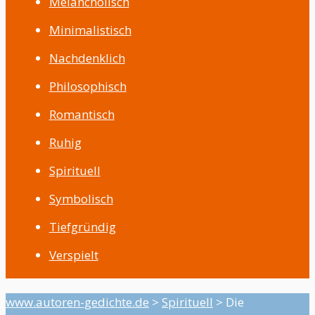
Melancholisch
Minimalistisch
Nachdenklich
Philosophisch
Romantisch
Ruhig
Spirituell
Symbolisch
Tiefgründig
Verspielt
www.autoren-gedichte.de
>
Spirituell
>
Die