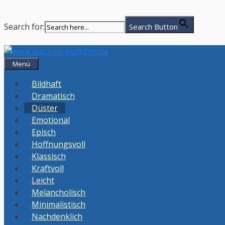
Search for:
Search Button
Zum
Inhalt
Menü
springen
Bildhaft
Dramatisch
Düster
Emotional
Episch
Hoffnungsvoll
Klassisch
Kraftvoll
Leicht
Melancholisch
Minimalistisch
Nachdenklich