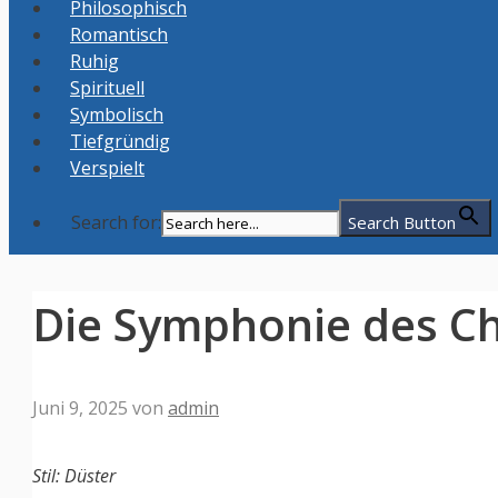
Philosophisch
Romantisch
Ruhig
Spirituell
Symbolisch
Tiefgründig
Verspielt
Search for:
Search Button
Die Symphonie des Ch
Juni 9, 2025
von
admin
Stil: Düster