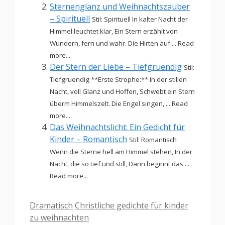
Sternenglanz und Weihnachtszauber
– Spirituell
Stil: Spirituell In kalter Nacht der
Himmel leuchtet klar, Ein Stern erzählt von
Wundern, fern und wahr. Die Hirten auf ... Read
more...
Der Stern der Liebe – Tiefgruendig
Stil:
Tiefgruendig **Erste Strophe:** In der stillen
Nacht, voll Glanz und Hoffen, Schwebt ein Stern
überm Himmelszelt. Die Engel singen, ... Read
more...
Das Weihnachtslicht: Ein Gedicht für
Kinder – Romantisch
Stil: Romantisch
Wenn die Sterne hell am Himmel stehen, In der
Nacht, die so tief und still, Dann beginnt das ...
Read more...
Kategorien
Schlagwörter
Dramatisch
Christliche gedichte für kinder
zu weihnachten